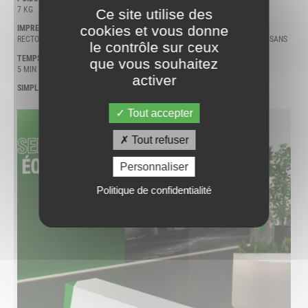
7 KG
1
Ce site utilise des
cookies et vous donne
IMPRESSION
OUTILS
RECTO
SANS OUTILS / SANS COLLAGE / SANS
le contrôle sur ceux
VIS
TEMPS DE MONTAGE
que vous souhaitez
5 MIN
NOTICE DE MONTAGE
activer
OUI
SIMPLICITÉ DE MONTAGE
Tout accepter
Tout refuser
Personnaliser
Politique de confidentialité