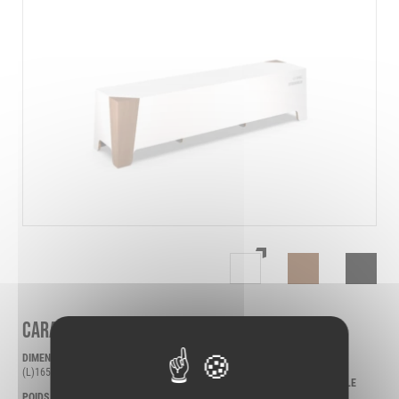
Blanc
Kraft
Noir
CARACTÉRISTIQUES
DIMENSIONS
5/5
(L)1650X (H)430X (P)400
NOMBRE DE PERSONNES POUR LE
POIDS
MONTAGE