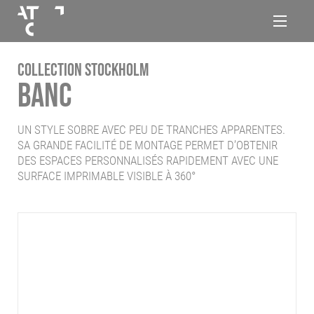
Panneau de gestion des cookies
Aller au contenu
Aller à la navigation
ATC
Navigat
Groupe
COLLECTION STOCKHOLM
BANC
UN STYLE SOBRE AVEC PEU DE TRANCHES APPARENTES.
SA GRANDE FACILITÉ DE MONTAGE PERMET D’OBTENIR
DES ESPACES PERSONNALISÉS RAPIDEMENT AVEC UNE
SURFACE IMPRIMABLE VISIBLE À 360°