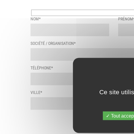
Formulaire
NOM*
PRÉNOM
de
contact
SOCIÉTÉ / ORGANISATION*
TÉLÉPHONE*
E-MAIL*
Ce site util
VILLE*
CODE PO
Tout accep