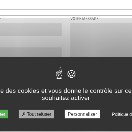
*
VOTRE MESSAGE
J’ai lu et j’accepte la
politique de 
ise des cookies et vous donne le contrôle sur 
STAL*
souhaitez activer
reCAPTC
ter
Tout refuser
Personnaliser
Politique d