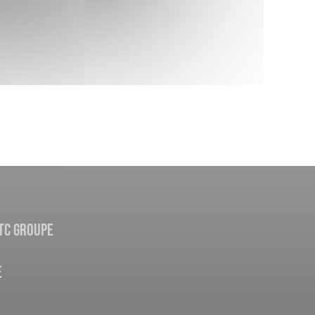
TC GROUPE
E