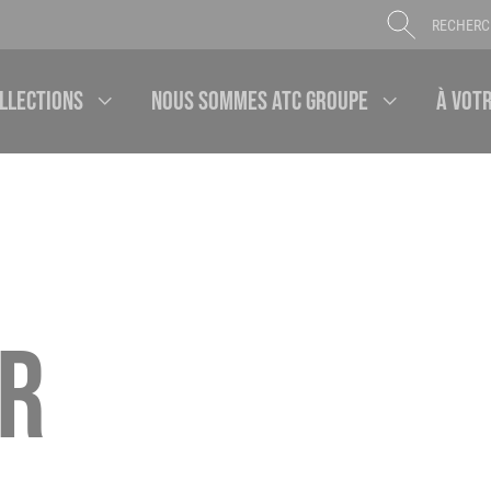
OK
llections
Nous sommes ATC Groupe
À votr
Sous-
Sous-
menu
menu
R