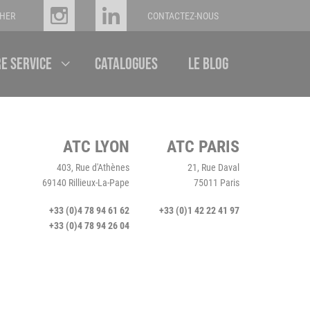
RECHERCHER
CONTACTEZ-NOUS
INSTAGRAM
LINKEDIN
e service
Catalogues
Le blog
Sous-
menu
ATC LYON
ATC PARIS
403, Rue d'Athènes
21, Rue Daval
69140 Rillieux-La-Pape
75011 Paris
+33 (0)4 78 94 61 62
+33 (0)1 42 22 41 97
+33 (0)4 78 94 26 04