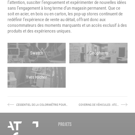
l’attention, susciter l’engouement et expérimenter de nouvelles idées
sans l’engagement à long terme d’un magasin permanent. Que ce
soit en acier, en bois ou en carton, les pop-up stores continuent de
redéfinir l’expérience de vente au détail, offrant donc aux
consommateurs des moments marquants et un accès exclusif à des
produits et des expériences uniques.
Swatch
Giropharm
-
-
Cliquez
Cliquez
Yves rocher
pour
pour
agrandir
agrandir
l’image
l’image
-
Cliquez
pour
L’ESSENTIEL DE LA COLORIMÉTRIE POUR…
COVERING DE VÉHICULES : ATC…
ARTICLE
ARTICLE
agrandir
PRÉCÉDENT :
SUIVANT :
l’image
Nos
PROJETS
agences