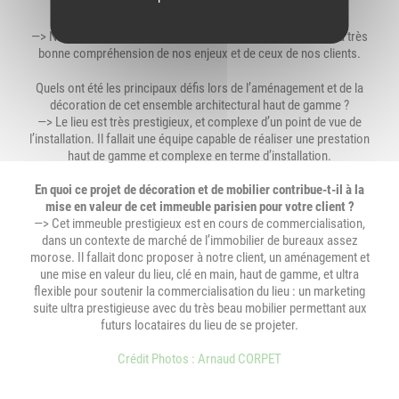
Qu’est-ce qui vous a poussé à choisir ATC Groupe pour la
réalisation de ce projet de décoration ?
—> Nous avons apprécié l’équipe ATC pour sa réactivité et sa très
bonne compréhension de nos enjeux et de ceux de nos clients.
Quels ont été les principaux défis lors de l’aménagement et de la
décoration de cet ensemble architectural haut de gamme ?
—> Le lieu est très prestigieux, et complexe d’un point de vue de
l’installation. Il fallait une équipe capable de réaliser une prestation
haut de gamme et complexe en terme d’installation.
En quoi ce projet de décoration et de mobilier contribue-t-il à la
mise en valeur de cet immeuble parisien pour votre client ?
—> Cet immeuble prestigieux est en cours de commercialisation,
dans un contexte de marché de l’immobilier de bureaux assez
morose. Il fallait donc proposer à notre client, un aménagement et
une mise en valeur du lieu, clé en main, haut de gamme, et ultra
flexible pour soutenir la commercialisation du lieu : un marketing
suite ultra prestigieuse avec du très beau mobilier permettant aux
futurs locataires du lieu de se projeter.
Crédit Photos : Arnaud CORPET