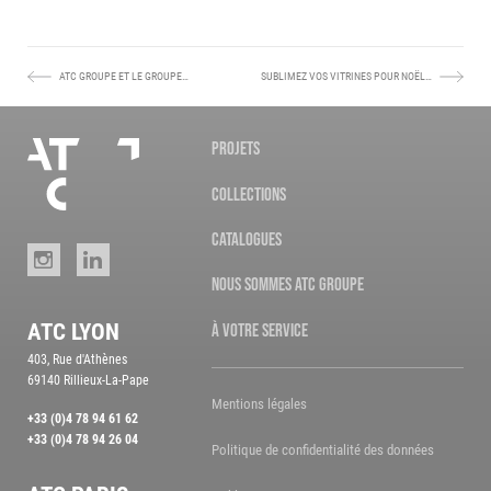
ATC GROUPE ET LE GROUPE…
SUBLIMEZ VOS VITRINES POUR NOËL…
ARTICLE
ARTICLE
PRÉCÉDENT :
SUIVANT :
Nos
PROJETS
agences
COLLECTIONS
Accueil
CATALOGUES
Instagram
LinkedIn
NOUS SOMMES ATC GROUPE
ATC LYON
À VOTRE SERVICE
403, Rue d'Athènes
69140 Rillieux-La-Pape
Mentions légales
+33 (0)4 78 94 61 62
+33 (0)4 78 94 26 04
Politique de confidentialité des données