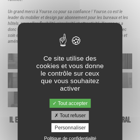
Un grand merci à Yourse.co pour sa confiance ! Yourse.co est le
leader du mobilier et design par abonnement pour les bureaux et les
hôtels, pour allier flexibilité, circularité et attractivité. Yourse.co a
donc complété cette transformation en meublant les espaces avec
soin et goût, offrant ainsi une harmonie parfaite entre décoration et
aménagement.
Ce site utilise des
cookies et vous donne
-
-
le contrôle sur ceux
Cliquez
Cliquez
que vous souhaitez
pour
pour
activer
agrandir
agrandir
-
-
l’image
l’image
Cliquez
Cliquez
pour
pour
Tout accepter
agrandir
agrandir
-
l’image
l’image
Cliquez
Tout refuser
Il en parle ! Franck Mallez, Directeur général
pour
et co-fondateur de
Yourse.co
agrandir
Personnaliser
l’image
Politique de confidentialité