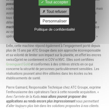
Tout accepter
possibles
, l’imagination de nos clients est sans limite et nous
souhaitons continuer à porter des projets toujours plus inventifs, mais
Tout refuser
aussi toujours plus exigeants, pour cela il nous faut l’excellence à
tous les niveaux.
» avant de poursuivre «
L’autre point qui a été
Personnaliser
déterminant dans notre choix est
l’impact positif de cette nouvelle
machine pour la qualité de travail de nos équipes
, notamment grâce
Politique de confidentialité
au système de robotisation ultra perfectionné qui permet à nos
opérateurs de se consacrer à d’autres travaux en toute sérénité.
»
Enfin, cette machine répond également à l’engagement porté depuis
plus de 15 ans par ATC Groupe dans son approche écoresponsable
et sa volonté de limiter son impact sur la planète, en effet les encres
swissQprint ne contiennent ni COV ni NVC. Elles sont certifiées
Greenguard Gold
et conformes à des critères stricts en ce qui
concerne la sécurité de personnes particulièrement sensibles. Les
réalisations pouvant ainsi être utilisées dans les écoles ou les
établissements de santé.
Pierre Gaimard, Responsable Technique chez ATC Groupe, exprime
l’enthousiasme des opérateurs face à cette nouvelle acquisition. «
Avec l’arrivée de la Kudu
nous allons pouvoir proposer des
applications au rendu encore plus impressionnant
nous permettant
d’aller toujours plus loin dans les solutions proposées à nos clients.