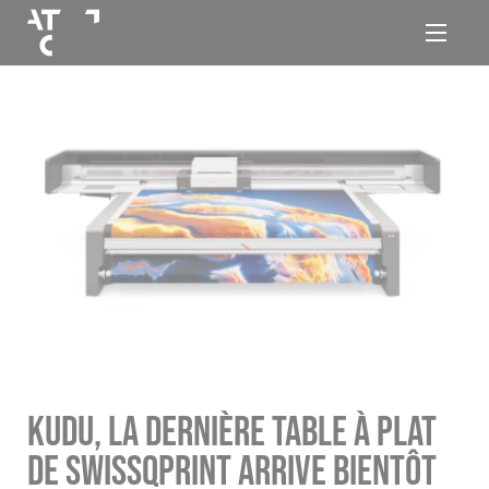
Panneau de gestion des cookies
Aller au contenu
Aller à la navigation
ATC
Navigat
Groupe
KUDU, LA DERNIÈRE TABLE À PLAT
DE SWISSQPRINT ARRIVE BIENTÔT