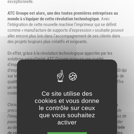
exceptionnelle.
ATC Groupe est alors, une des toutes premières entreprises au
monde à s’équiper de cette révolution technologique
. Avec
l’intégration de cette nouvelle machine l’imprimeur qui se définit
comme « manufacture de supports d’expression » souhaite pouvoir
aller encore plus loin dans l’accompagnement de ses clients dans
des projets toujours plus créatifs et exigeants.
En effet, grâce à la révolution technologique apportée par les
solutions swissQprint, ATC Groupe propose une qualité
d’impression inégalée. Kudu dispose de technologies de tête
d’impression de pointe assurant une résolution maximale de 1350 dpi
sur le support. C’est ainsi l’alliance du haut de gamme en matière de
qualité d’impression, de multifonctionnalité et d’efficacité. Elle offre
un rendement élevé jusqu’à 304 m² par heure et dix canaux de
Ce site utilise des
couleurs, surpassant ainsi les autres modèles.
cookies et vous donne
Christophe Aussenac, co-fondateur et co-dirigeant d’ATC Group
le contrôle sur ceux
précise : «
Depuis sa création, ATC met son expertise au service de
que vous souhaitez
l’image de ses clients et partenaires, il est indispensable pour nous de
activer
pouvoir leur offrir le meilleur, de réinventer chaque support et d’aller
au-delà de ce que nous étions capables de faire jusqu’alors.
L’arrivée
de cette nouvelle table à plat va ouvrir une fois de plus le champ des