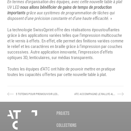
En termes d’organisation des équipes, avec cette nouvelle table à plat
UV LED
nous allons bénéficier de gains de temps de production
importants
grâce aux systèmes de programmation de tâches qui
disposent d’une précision constante et d’une haute efficacité.
»
La technologie SwissQprint offre des réalisations époustouflantes
grâce à des applications variées telles que l’impression multicouche
et le vernis à effets. En effet, elle permet des finitions variées comme
le relief et les caractères en braille grâce à l’impression par couches
successives. Autre application innovante, l’impression d’effets
optiques 3D, lenticulaires, sur médias transparents.
Toutes les équipes d’ATC ont hâte de pouvoir mettre en pratique
toutes les capacités offertes par cette nouvelle table à plat.
5 TOTEMS POUR PROMOUVOIR LES…
ATC ACCOMPAGNE LE RALLYE 4L…
ARTICLE
ARTICLE
PRÉCÉDENT :
SUIVANT :
Nos
PROJETS
agences
COLLECTIONS