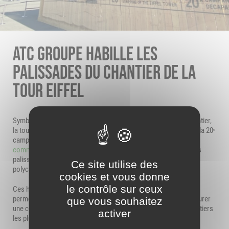
ATC GROUPE HABILLE LES
PALISSADES DU CHANTIER DE LA
TOUR EIFFEL
Symbole de Paris et monument emblématique dans le monde entier,
la tour Eiffel fait l’objet d’un entretien constant . À l’occasion de la 20ᵉ
campagne de peinture, ATC Groupe met son expertise dans la
communication d’espaces
au service du chantier en habillant les
palissades installées sur le parvis avec de grands visuels en
Ce site utilise des
polycarbonate (PMMA) imprimés en vitrophanie.
cookies et vous donne
le contrôle sur ceux
Ces habillages, installés sur les quatre côtés de l’emprise,
permettent non seulement d’embellir l’espace, mais aussi d’assurer
que vous souhaitez
une communication visuelle impactante autour de l’un des chantiers
activer
les plus emblématiques de la capitale.